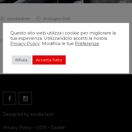
exodiadmin
21 Giugno 2021
Questo sito web utilizza i cookie per migliorare la
tua esperienza. Utilizzandolo accetti la nostra
SHARE THIS:
Privacy Policy
. Modifica le tue
Preferenze
.
Rifiuta
Accetta Tutto
Designed by
exodia.tech
Privacy Policy
–
ODR
–
Cookie