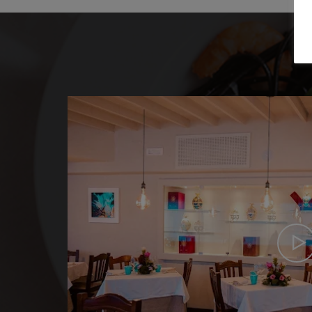
e cose migliori della vita è che
"Una del
o regolarmente interrompere
dobbia
o di lavoro e concentrarci nel cibo."
qualsiasi ti