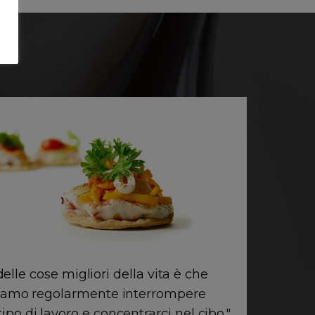
elle cose migliori della vita è che
"Una
amo regolarmente interrompere
dob
tipo di lavoro e concentrarci nel cibo."
qualsias