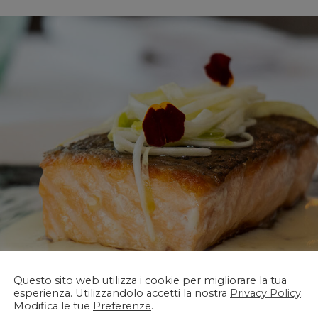
Lo Chalet dei Gourmet
Questo sito web utilizza i cookie per migliorare la tua
esperienza. Utilizzandolo accetti la nostra
Privacy Policy
.
Modifica le tue
Preferenze
.