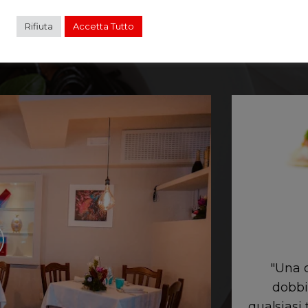
Rifiuta
Accetta Tutto
le cose migliori della vita è che
"Una d
mo regolarmente interrompere
dobbi
po di lavoro e concentrarci nel cibo."
qualsiasi 