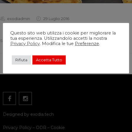
exodiadmin
29 Luglio 2016
Questo sito web utilizza i cookie per migliorare la
tua esperienza. Utilizzandolo accetti la nostra
SHARE THIS:
Privacy Policy
. Modifica le tue
Preferenze
.
Rifiuta
Accetta Tutto
Designed by
exodia.tech
Privacy Policy
–
ODR
–
Cookie