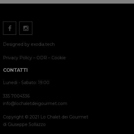
Designed by
exodia.tech
Privacy Policy
–
ODR
–
Cookie
CONTATTI
Lunedi - Sabato: 19:00
335 7004336
info@lochaletdeigourmet.com
Copyright © 2021 Lo Chalet dei Gourmet
di Giuseppe Sollazzo