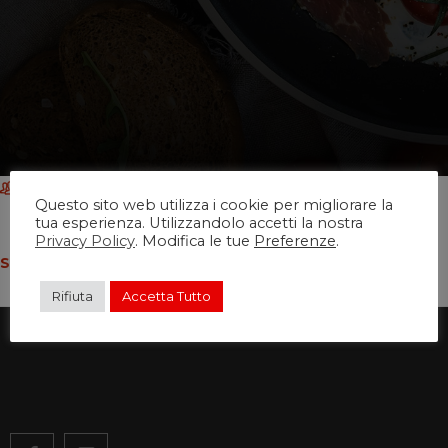
exodiadmin
4 Luglio 2016
Questo sito web utilizza i cookie per migliorare la
tua esperienza. Utilizzandolo accetti la nostra
Privacy Policy
. Modifica le tue
Preferenze
.
SHARE THIS:
Rifiuta
Accetta Tutto