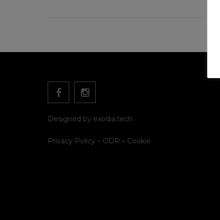
Designed by
exodia.tech
Privacy Policy
–
ODR
–
Cookie