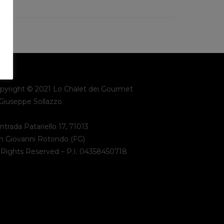
pyright © 2021 Lo Chalet dei Gourmet
 Giuseppe Sollazzo
ntrada Patariello 17, 71013
n Giovanni Rotondo (FG)
l Rights Reserved – P.I. 04358450718