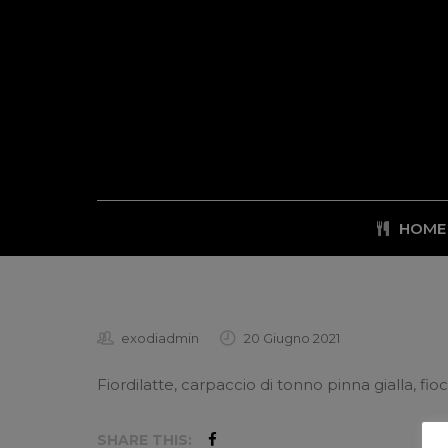
HOME
exodiadmin
20 Giugno 2021
Fiordilatte, carpaccio di tonno pinna gialla, fioc
SHARE THIS: