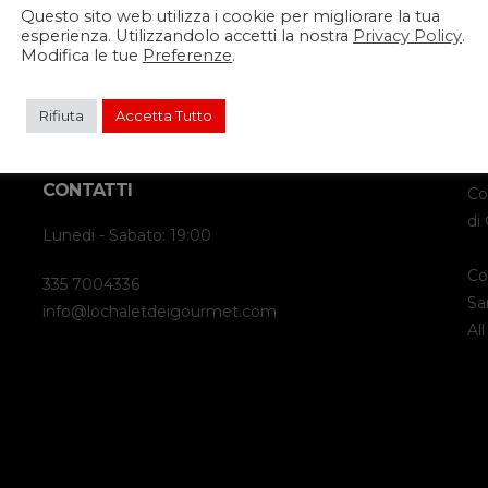
Questo sito web utilizza i cookie per migliorare la tua
esperienza. Utilizzandolo accetti la nostra
Privacy Policy
.
Modifica le tue
Preferenze
.
Rifiuta
Accetta Tutto
CONTATTI
Co
di
Lunedi - Sabato: 19:00
Co
335 7004336
Sa
info@lochaletdeigourmet.com
Al