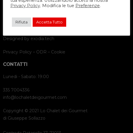
tua esperienza. Utilizzandolo accetti la nostra
Privacy Policy
. Modifica le tue
Preferenze
.
Rifiuta
Accetta Tutto
Designed by
exodia.tech
Privacy Policy
–
ODR
–
Cookie
CONTATTI
Lunedi - Sabato: 19:00
335 7004336
info@lochaletdeigourmet.com
Copyright © 2021 Lo Chalet dei Gourmet
di Giuseppe Sollazzo