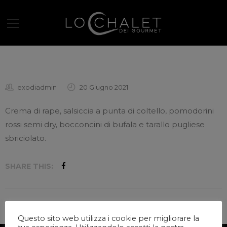
exodiadmin
20 Giugno 2021
Crema di rape, salsiccia a punta di coltello, pomodorini
rossi semi dry, bocconcini di bufala e tarallo pugliese
sbriciolato.
SHARE THIS:
Questo sito web utilizza i cookie per migliorare la